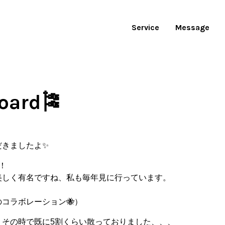
Service
Message
ard🎏
ただきましたよ✨
！
美しく有名ですね、私も毎年見に行っています。
♬
コラボレーション🐝）
、その時で既に5割くらい散っておりました、、、