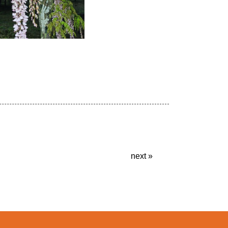
next
»