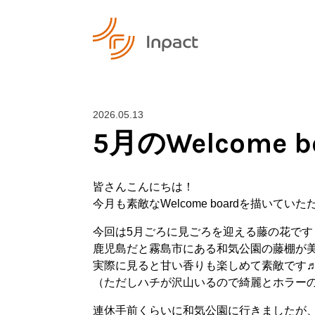
2026.05.13
5月のWelcome bo
皆さんこんにちは！
今月も素敵なWelcome boardを描いてい
今回は5月ごろに見ごろを迎える藤の花です
鹿児島だと霧島市にある和気公園の藤棚が
実際に見ると甘い香りも楽しめて素敵です
（ただしハチが沢山いるので綺麗とホラーの
連休手前くらいに和気公園に行きましたが