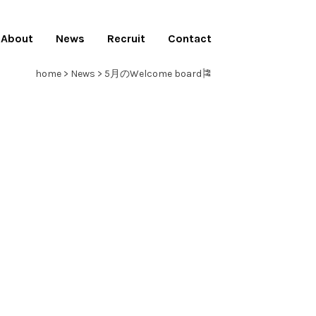
About
News
Recruit
Contact
home
>
News
>
5月のWelcome board🎏