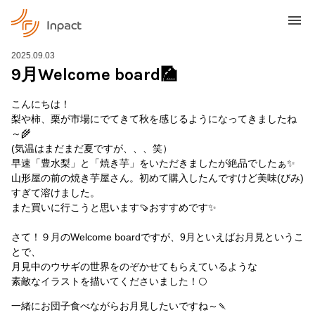
2025.09.03
9月Welcome board🎑
こんにちは！
梨や柿、栗が市場にでてきて秋を感じるようになってきましたね
～🌾
(気温はまだまだ夏ですが、、、笑）
早速「豊水梨」と「焼き芋」をいただきましたが絶品でしたぁ✨
山形屋の前の焼き芋屋さん。初めて購入したんですけど美味(びみ)
すぎて溶けました。
また買いに行こうと思います🍠おすすめです✨
さて！９月のWelcome boardですが、9月といえばお月見というこ
とで、
月見中のウサギの世界をのぞかせてもらえているような
素敵なイラストを描いてくださいました！🌕
一緒にお団子食べながらお月見したいですね～🍡