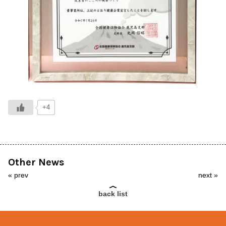
+4
Other News
«
prev
next
»
back list